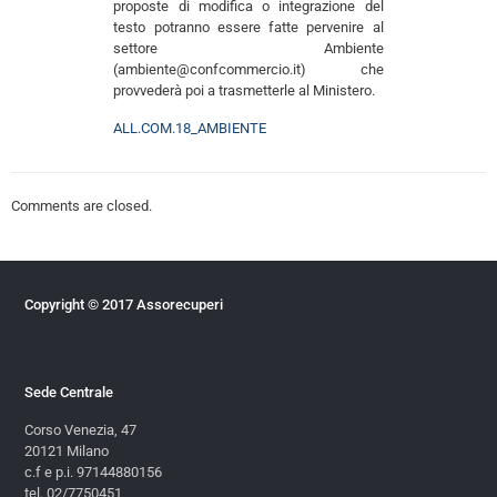
proposte di modifica o integrazione del
testo potranno essere fatte pervenire al
settore Ambiente
(ambiente@confcommercio.it) che
provvederà poi a trasmetterle al Ministero.
ALL.COM.18_AMBIENTE
Comments are closed.
Copyright © 2017 Assorecuperi
Sede Centrale
Corso Venezia, 47
20121 Milano
c.f e p.i. 97144880156
tel. 02/7750451