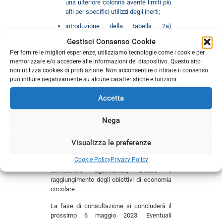
una ulteriore colonna avente limiti più
alti per specifici utilizzi degli inerti;
introduzione della tabella 2a)
“Parametri da ricercare e valori limite”
Gestisci Consenso Cookie
in Allegato 1 dove i valori limite di
Per fornire le migliori esperienze, utilizziamo tecnologie come i cookie per
concentrazione per i parametri
memorizzare e/o accedere alle informazioni del dispositivo. Questo sito
individuati si applicano ai lotti di
non utilizza cookies di profilazione. Non acconsentire o ritirare il consenso
aggregato recuperato destinati alla
può influire negativamente su alcune caratteristiche e funzioni.
produzione di clinker;
riduzione dei tempi di conservazione
Accetta
dei campioni degli aggregati riciclati
da 5 anni ad 1 anno con indicazioni
Nega
relative alle modalità di prelievo.
Visualizza le preferenze
La revisione del decreto si propone di
intercettare e gestire un maggior flusso di
Cookie Policy
Privacy Policy
rifiuti provenienti dal settore costruzioni e
demolizioni, agevolando, altresì, il
raggiungimento degli obiettivi di economia
circolare.
La fase di consultazione si concluderà il
prossimo 6 maggio 2023. Eventuali