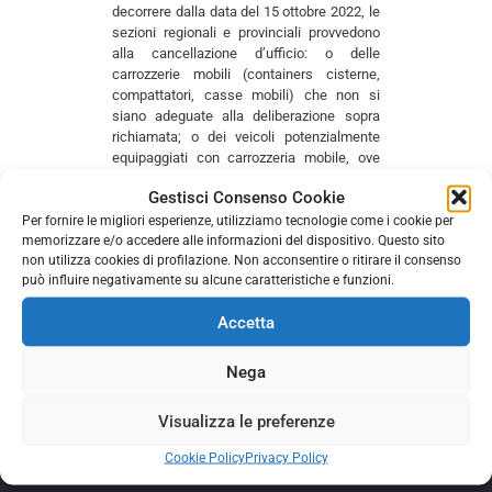
decorrere dalla data del 15 ottobre 2022, le
sezioni regionali e provinciali provvedono
alla cancellazione d’ufficio: o delle
carrozzerie mobili (containers cisterne,
compattatori, casse mobili) che non si
siano adeguate alla deliberazione sopra
richiamata; o dei veicoli potenzialmente
equipaggiati con carrozzeria mobile, ove
siano trascorsi, senza riscontro, sessanta
Gestisci Consenso Cookie
giorni dall’invio della comunicazione di
mancato adeguamento alle imprese per
Per fornire le migliori esperienze, utilizziamo tecnologie come i cookie per
memorizzare e/o accedere alle informazioni del dispositivo. Questo sito
cui gli stessi risultano iscritti.
non utilizza cookies di profilazione. Non acconsentire o ritirare il consenso
Il testo integrale del provvedimento è qui di
può influire negativamente su alcune caratteristiche e funzioni.
seguito allegato.
Accetta
Com 29 Allegato
Nega
Comments are closed.
Visualizza le preferenze
Cookie Policy
Privacy Policy