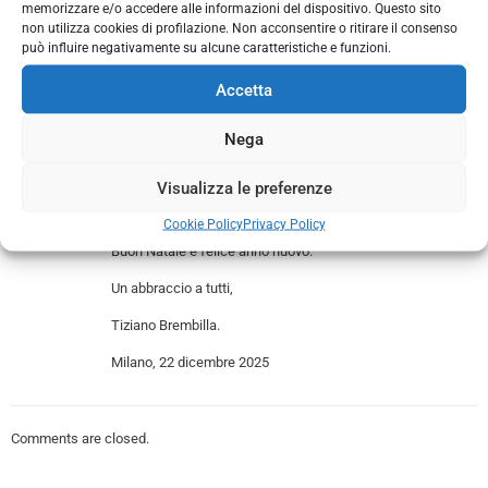
memorizzare e/o accedere alle informazioni del dispositivo. Questo sito
gestiamo le nostre aziende ci viene
non utilizza cookies di profilazione. Non acconsentire o ritirare il consenso
ripagato dai buoni risultati che otteniamo,
può influire negativamente su alcune caratteristiche e funzioni.
potrebbe andare meglio? Si, ma visto il
contesto in cui viviamo, accontentiamoci.
Accetta
Cosa possiamo augurarci per l’anno
prossimo? Vi auguro serenità, salute e
Nega
tanto lavoro.
Visualizza le preferenze
Un augurio anche alle nostre famiglie, che
condividono con noi la vita e il lavoro.
Cookie Policy
Privacy Policy
Buon Natale e felice anno nuovo.
Un abbraccio a tutti,
Tiziano Brembilla.
Milano, 22 dicembre 2025
Comments are closed.