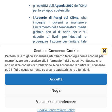
gli obiettivi dell’
Agenda 2030
dell’ONU
per lo sviluppo sostenibile;
l’
Accordo di Parigi sul Clima
, che
impegna i governi a mantenere
l’incremento della temperatura media
globale ben al di sotto dei 2 °C
rispetto ai livelli pre-industriali e
proseguire l’azione per limitare tale
aumento a 1,5 °C.
Gestisci Consenso Cookie
La Carta si ispira anche alle
Per fornire le migliori esperienze, utilizziamo tecnologie come i cookie per
raccomandazioni del
Network for Greening
memorizzare e/o accedere alle informazioni del dispositivo. Questo sito
the Financial System
, al quale la Banca
non utilizza cookies di profilazione. Non acconsentire o ritirare il consenso
partecipa attivamente dal 2019, e
può influire negativamente su alcune caratteristiche e funzioni.
alla posizione comune emersa
nell’Eurosistema per l’applicazione ai
Accetta
portafogli non di politica monetaria di criteri
di investimento sostenibile e responsabile.
Nega
Un aspetto importante della Carta è
l’individuazione dei
criteri di esclusione
su
Visualizza le preferenze
cui la Banca si basa per individuare il
Cookie Policy
Privacy Policy
perimetro nel quale selezionare gli