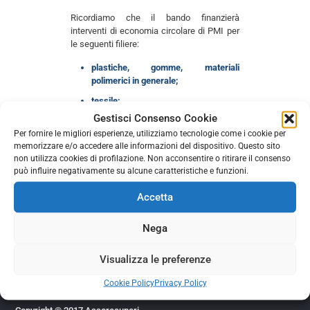
Ricordiamo che il bando finanzierà
interventi di economia circolare di PMI per
le seguenti filiere:
plastiche, gomme, materiali
polimerici in generale;
tessile;
Gestisci Consenso Cookie
AEE/RAEE (inclusi pannelli
Per fornire le migliori esperienze, utilizziamo tecnologie come i cookie per
fotovoltaici), batterie ed
memorizzare e/o accedere alle informazioni del dispositivo. Questo sito
accumulatori;
non utilizza cookies di profilazione. Non acconsentire o ritirare il consenso
recupero del fosforo;
può influire negativamente su alcune caratteristiche e funzioni.
recupero di altre materie prime
Accetta
critiche.
Nega
Comments are closed.
Visualizza le preferenze
Cookie Policy
Privacy Policy