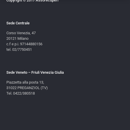
Copyright © 2017 Assorecuperi
Sede Centrale
Corso Venezia, 47
20121 Milano
c.f e p.i. 97144880156
tel. 02/7750451
Sede Veneto – Friuli Venezia Giulia
Piazzetta alla posta 13,
31022 PREGANZIOL (TV)
Tel. 0422/380518