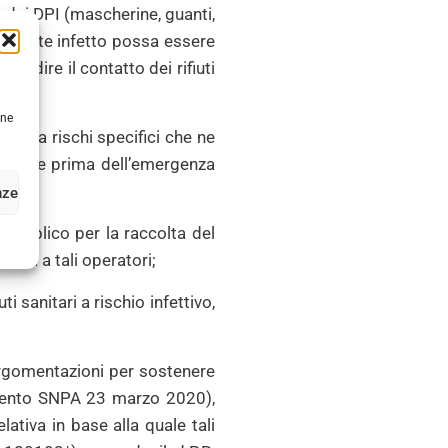
 dei DPI (mascherine, guanti,
zialmente infetto possa essere
pedire il contatto dei rifiuti
une
ri da rischi specifici che ne
adottate prima dell’emergenza
nze
ubblico per la raccolta del
fiuti a tali operatori;
 sanitari a rischio infettivo,
argomentazioni per sostenere
cumento SNPA 23 marzo 2020),
ativa in base alla quale tali