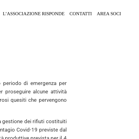
L’ASSOCIAZIONE RISPONDE
CONTATTI
AREA SOCI
o periodo di emergenza per
er proseguire alcune attività
erosi quesiti che pervengono
estione dei rifiuti costituiti
contagio Covid-19 previste dal
à produttive prevista per il 4