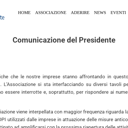
HOME
ASSOCIAZIONE
ADERIRE
NEWS
EVENTI
Comunicazione del Presidente
tiche che le nostre imprese stanno affrontando in quest
o. L’Associazione si sta interfacciando su diversi tavoli p
no essere interrotte e, soprattutto, per rispondere ai num
azione viene interpellata con maggior frequenza riguarda la g
DPI utilizzati dalle imprese in attuazione delle misure anti
ato ad amplificarsi con la prossima riapertura delle attivit