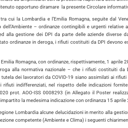
ritenuto opportuno diramare la presente Circolare informati
 tra cui la Lombardia e l’Emilia Romagna, seguite dal Ve
dell’Ambiente – ordinanze contingibili e urgenti relative al
ed alla gestione dei DPI da parte delle aziende diverse dal
to ordinanze in deroga, i rifiuti costituiti da DPI devono es
 Emilia Romagna, con ordinanze, rispettivamente, 1 aprile 2
ga alla normativa nazionale – che i rifiuti costituiti da DPI
tutela dei lavoratori da COVID-19 siano assimilati ai rifiuti
 rifiuti indifferenziati, nel rispetto delle indicazioni fornit
20 prot. AOO-ISS 0008293 (in Allegato il Poster realizzat
mpartito la medesima indicazione con ordinanza 15 aprile 
egione Lombardia alcune delucidazioni in merito alla gestio
irezione competente (Ambiente e Clima) i seguenti chiarimen