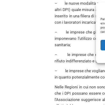
– le nuove modalità sono sta
altri DPI) quale misura antic
inserito in una filiera di re
Per
con i lavoratori incaricati d
e/o
pro
– le imprese che già in prec
car
imponevano l’utilizzo contin
sanitaria;
– le imprese che non hanno
rifiuto indifferenziato e si a
– le imprese che vogliano cau
in quanto potenzialmente co
Nelle Regioni in cui non so
che i DPI possano essere co
l’Associazione suggerisce al