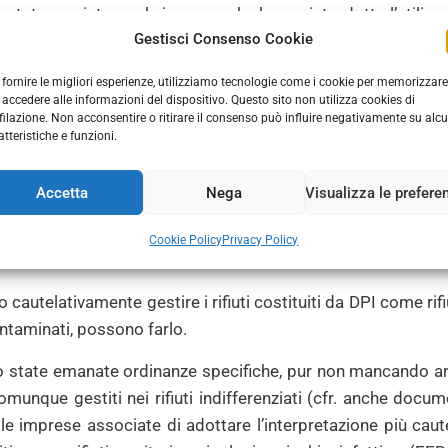
te previste per le imprese che hanno introdotto l’utilizzo
Gestisci Consenso Cookie
ontagio da Covid-19, al fine di evitare che un rifiuto poten
cupero (carta o tessuto) che non usi adeguate accortezza per im
 fornire le migliori esperienze, utilizziamo tecnologie come i cookie per memorizzare
ella loro raccolta e movimentazione;
 accedere alle informazioni del dispositivo. Questo sito non utilizza cookies di
filazione. Non acconsentire o ritirare il consenso può influire negativamente su alc
edenza utilizzavano tali DPI per la protezione dei lavorato
atteristiche e funzioni.
uano a gestire i relativi rifiuti con le medesime modalità 
Accetta
Nega
Visualizza le prefere
 in essere una convenzione con il gestore del servizio p
Cookie Policy
Privacy Policy
vvalgono di operatori privati possono continuare a conferire i ri
telativamente gestire i rifiuti costituiti da DPI come rifiuti
ntaminati, possono farlo.
no state emanate ordinanze specifiche, pur non mancando 
munque gestiti nei rifiuti indifferenziati (cfr. anche do
le imprese associate di adottare l’interpretazione più cautel