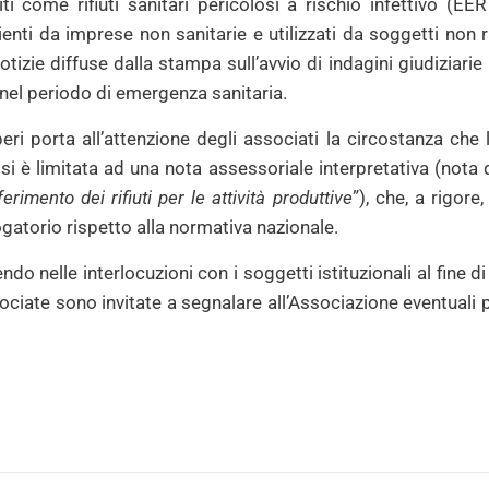
ti come rifiuti sanitari pericolosi a rischio infettivo (E
ti da imprese non sanitarie e utilizzati da soggetti non r
otizie diffuse dalla stampa sull’avvio di indagini giudiziarie 
e nel periodo di emergenza sanitaria.
eri porta all’attenzione degli associati la circostanza ch
i è limitata ad una nota assessoriale interpretativa (nota 
imento dei rifiuti per le attività produttive
”), che, a rigore
ogatorio rispetto alla normativa nazionale.
 nelle interlocuzioni con i soggetti istituzionali al fine di 
ociate sono invitate a segnalare all’Associazione eventuali 