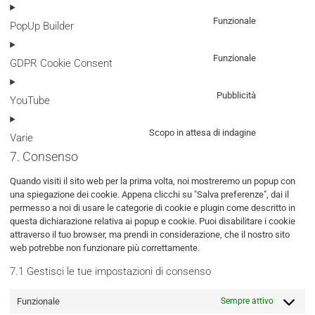
to
service
Funzionale
PopUp Builder
Consent
wordfence
to
service
Funzionale
GDPR Cookie Consent
Consent
popup-
to
builder
service
Pubblicità
YouTube
Consent
gdpr-
to
cookie-
service
Scopo in attesa di indagine
consent
Varie
Consent
youtube
7. Consenso
to
service
Quando visiti il sito web per la prima volta, noi mostreremo un popup con
varie
una spiegazione dei cookie. Appena clicchi su "Salva preferenze", dai il
permesso a noi di usare le categorie di cookie e plugin come descritto in
questa dichiarazione relativa ai popup e cookie. Puoi disabilitare i cookie
attraverso il tuo browser, ma prendi in considerazione, che il nostro sito
web potrebbe non funzionare più correttamente.
7.1 Gestisci le tue impostazioni di consenso
Funzionale
Sempre attivo