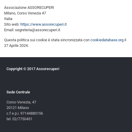
Associazione ASSORECUPERI
Milano, Corso Venezia 47
Italia
Sito web:
https://www.assorecuperi.it
Email:
segreteria@
assorecuperi.it
Questa politica sui cookie è stata sincronizzata con
cookiedatabase.org
il
27 Aprile 2024.
Copyright © 2017 Assorecuperi
Sede Centrale
Corso Venezia, 47
20121 Milano
c.f e p.i. 97144880156
tel. 02/7750451