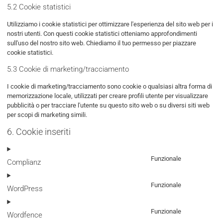
5.2 Cookie statistici
Utilizziamo i cookie statistici per ottimizzare l'esperienza del sito web per i
nostri utenti. Con questi cookie statistici otteniamo approfondimenti
sull'uso del nostro sito web. Chiediamo il tuo permesso per piazzare
cookie statistici.
5.3 Cookie di marketing/tracciamento
I cookie di marketing/tracciamento sono cookie o qualsiasi altra forma di
memorizzazione locale, utilizzati per creare profili utente per visualizzare
pubblicità o per tracciare l'utente su questo sito web o su diversi siti web
per scopi di marketing simili.
6. Cookie inseriti
Funzionale
Complianz
Consent
to
service
Funzionale
WordPress
Consent
complianz
to
service
Funzionale
Wordfence
Consent
wordpress