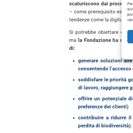
scaturiscono dai processi 
Per
e/o
– come prerequisito essenzi
pro
tendenze come la digitalizzaz
car
Si potrebbe obiettare che e
ma
la Fondazione ha selezio
di:
generare soluzioni al
consentendo l’accesso a
soddisfare le priorità 
di lavoro, raggiungere gl
offrire un potenziale d
preferenze dei clienti)
contribuire a ridurre i
perdita di
biodiversità
).