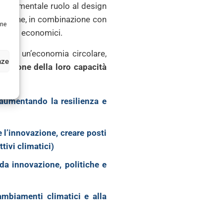
 fondamentale ruolo al design
e – che, in combinazione con
une
settori economici.
reare un’economia circolare,
nze
erazione della loro capacità
o aumentando la
resilienza
e
 l’innovazione, creare posti
ttivi climatici)
 da innovazione, politiche e
ambiamenti climatici
e alla