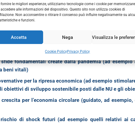
di produzione
. Inoltre, nella pubblicazione si riconosce un
 fornire le migliori esperienze, utilizziamo tecnologie come i cookie per memorizzare
 accedere alle informazioni del dispositivo. Questo sito non utilizza cookies di
ale per realizzare un’economia basata sul modello circolar
filazione. Non acconsentire o ritirare il consenso può influire negativamente su alc
ione e la decarbonizzazione, diviene trasversale per tutti i 
atteristiche e funzioni.
sistono numerose altre opportunità di investimento per c
Accetta
Nega
Visualizza le prefere
nato questi 5 settori, ritenendoli “strategici”, in consid
Cookie Policy
Privacy Policy
le sfide fondamentali create dalla pandemia (ad esempi
 beni vitali)
governative per la ripresa economica (ad esempio stimolare
i obiettivi di sviluppo sostenibile posti dalle NU e gli obie
i crescita per l’economia circolare (guidato, ad esempio,
l rischio di shock futuri (ad esempio quelli relativi ai
c