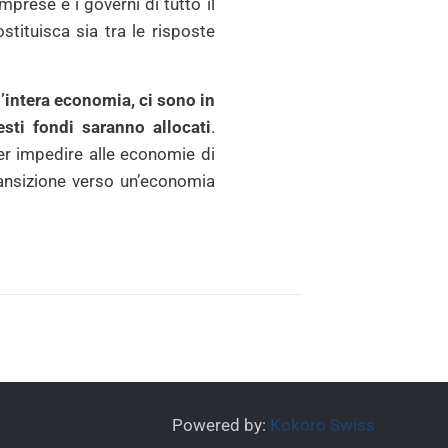
mprese e i governi di tutto il
tituisca sia tra le risposte
l’intera economia, ci sono in
ti fondi saranno allocati
.
er impedire alle economie di
ransizione verso un’economia
Powered by:
Kokoro Swiss