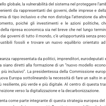
ello globale, la vulnerabilità del sistema nel proteggere l’am
enienti da rappresentanti dei governi, delle imprese e dell
mia di tipo inclusivo e che non distolga l’attenzione da altre
mento, poiché gli investimenti e le azioni politiche, 
della ripresa economica sia nel breve che nel lungo termine.
 dai governi di tutto il mondo, c’è un’opportunità senza prec
tibili fossili e trovare un nuovo equilibrio orientato ad
eanza rappresentata da politici, imprenditori, eurodeputati 
za siano diretti alla formazione di un “nuovo modello econo
 e più inclusivo”. La presidentessa della Commissione europ
uova Europa sottolineando la necessità di fare un salto in av
 resiliente, più verde e più digitale. Al centro di questa tr
nsizione verso la digitalizzazione e la decarbonizzazione.
senta come parte integrante di questa strategia europea del