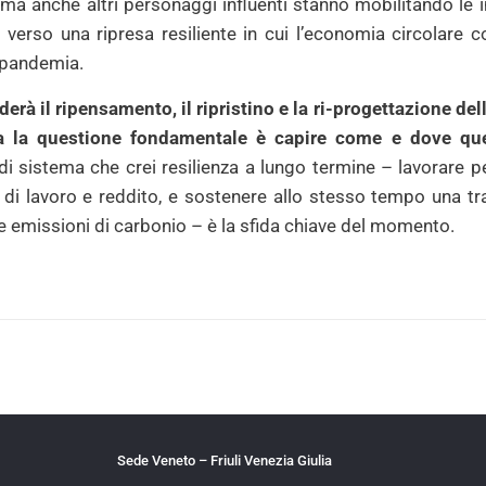
 ma anche altri personaggi influenti stanno mobilitando le i
erso una ripresa resiliente in cui l’economia circolare cos
 pandemia.
erà il ripensamento, il ripristino e la ri-progettazione del
a la questione fondamentale è capire come e dove ques
di sistema che crei
resilienza
a lungo termine – lavorare p
i di lavoro e reddito, e sostenere allo stesso tempo una t
se
emissioni
di carbonio – è la sfida chiave del momento.
Sede Veneto – Friuli Venezia Giulia