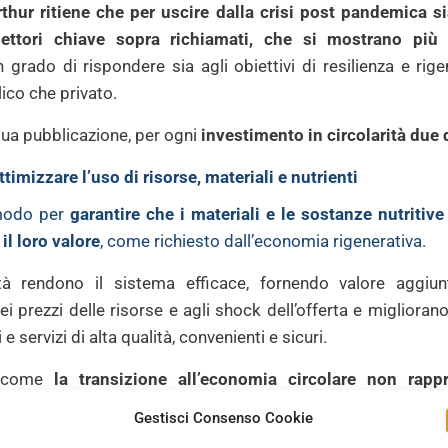
hur ritiene che per uscire dalla crisi post pandemica sia
ettori chiave sopra richiamati, che si mostrano più 
 grado di rispondere sia agli obiettivi di
resilienza
e rige
ico che privato.
sua pubblicazione, per ogni
investimento in circolarità
due d
ttimizzare l’uso di risorse, materiali e nutrienti
 modo per
garantire che i materiali e le sostanze nutriti
il loro valore
, come richiesto dall’economia rigenerativa.
tà rendono il sistema efficace, fornendo valore aggiun
 dei prezzi delle risorse e agli shock dell’offerta e migliora
 e servizi di alta qualità, convenienti e sicuri.
a come
la transizione all’economia circolare non rap
le, infatti, il sistema circolare prevede un percorso ver
Gestisci Consenso Cookie
in considerazione la produzione di rifiuti e le varie