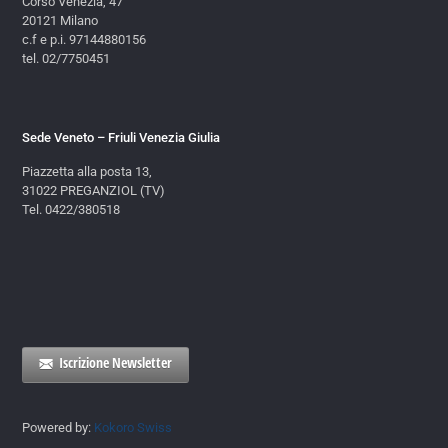
Corso Venezia, 47
20121 Milano
c.f e p.i. 97144880156
tel. 02/7750451
Sede Veneto – Friuli Venezia Giulia
Piazzetta alla posta 13,
31022 PREGANZIOL (TV)
Tel. 0422/380518
Iscrizione Newsletter
Powered by:
Kokoro Swiss