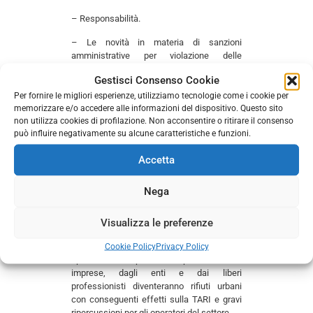
– Responsabilità.
– Le novità in materia di sanzioni
amministrative per violazione delle
scritture ambientali.
Gestisci Consenso Cookie
Per fornire le migliori esperienze, utilizziamo tecnologie come i cookie per
ISCRIVITI AL SINGOLO WEBINAR
memorizzare e/o accedere alle informazioni del dispositivo. Questo sito
SECONDO WEBINAR:
Nuova
non utilizza cookies di profilazione. Non acconsentire o ritirare il consenso
classificazione dei rifiuti: le criticità per gli
può influire negativamente su alcune caratteristiche e funzioni.
operatori e gli effetti sulla TARI.
Accetta
Data
: 19/01/2021 –
h.
14:00 – 17:00
Nega
Il D.Lgs. 116/2020 ha introdotto, a partire
dal 1° gennaio 2021, un nuovo criterio di
classificazione dei rifiuti generati dalle
Visualizza le preferenze
attività economiche con il superamento
Cookie Policy
Privacy Policy
dell’istituto dell’assimilazione. Molti rifiuti
speciali non pericolosi prodotti dalle
imprese, dagli enti e dai liberi
professionisti diventeranno rifiuti urbani
con conseguenti effetti sulla TARI e gravi
ripercussioni per gli operatori del settore.