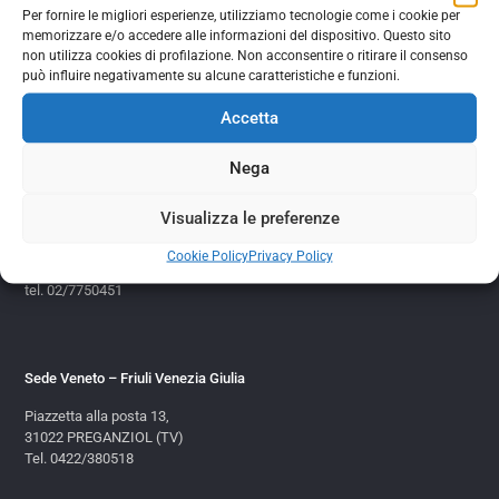
Comments are closed.
Per fornire le migliori esperienze, utilizziamo tecnologie come i cookie per
memorizzare e/o accedere alle informazioni del dispositivo. Questo sito
non utilizza cookies di profilazione. Non acconsentire o ritirare il consenso
può influire negativamente su alcune caratteristiche e funzioni.
Copyright © 2017 Assorecuperi
Accetta
Nega
Sede Centrale
Visualizza le preferenze
Corso Venezia, 47
20121 Milano
Cookie Policy
Privacy Policy
c.f e p.i. 97144880156
tel. 02/7750451
Sede Veneto – Friuli Venezia Giulia
Piazzetta alla posta 13,
31022 PREGANZIOL (TV)
Tel. 0422/380518