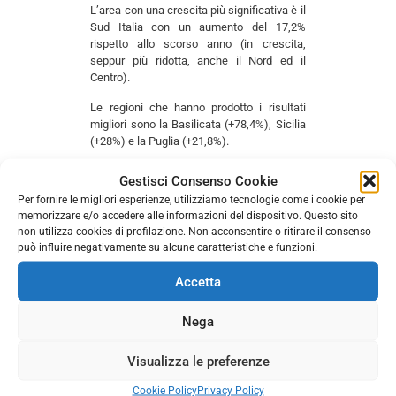
L’area con una crescita più significativa è il
Sud Italia con un aumento del 17,2%
rispetto allo scorso anno (in crescita,
seppur più ridotta, anche il Nord ed il
Centro).
Le regioni che hanno prodotto i risultati
migliori sono la Basilicata (+78,4%), Sicilia
(+28%) e la Puglia (+21,8%).
La Valle d’Aosta risulta essere la regione
Gestisci Consenso Cookie
italiana con la raccolta pro capite
Per fornire le migliori esperienze, utilizziamo tecnologie come i cookie per
maggiore; per le regioni del Centro la
memorizzare e/o accedere alle informazioni del dispositivo. Questo sito
Toscana si classifica nuovamente al primo
non utilizza cookies di profilazione. Non acconsentire o ritirare il consenso
posto.
può influire negativamente su alcune caratteristiche e funzioni.
Accetta
CLICCA QUI
per visionare il Rapporto
Annuale 2020
Nega
Visualizza le preferenze
Comments are closed.
Cookie Policy
Privacy Policy