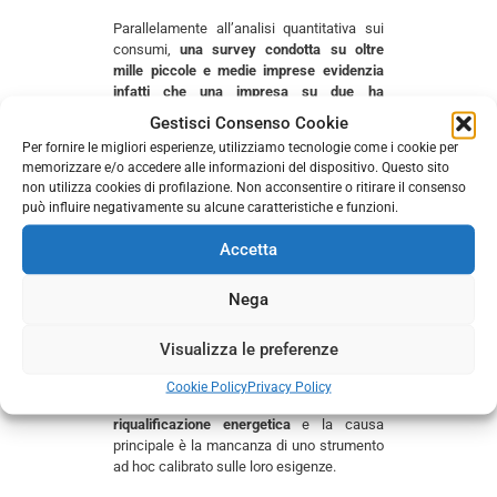
Parallelamente all’analisi quantitativa sui
consumi,
una survey condotta su oltre
mille piccole e medie imprese evidenzia
infatti che una impresa su due ha
effettuato interventi di miglioramento
Gestisci Consenso Cookie
energetico negli ultimi tre anni e la molla
Per fornire le migliori esperienze, utilizziamo tecnologie come i cookie per
principale è il costo dell’energia
memorizzare e/o accedere alle informazioni del dispositivo. Questo sito
particolarmente elevato per le PMI
. L’86%
non utilizza cookies di profilazione. Non acconsentire o ritirare il consenso
del campione che ha eseguito almeno un
può influire negativamente su alcune caratteristiche e funzioni.
intervento ha agito sull’efficienza
energetica privilegiando gli interventi come
Accetta
illuminazione e climatizzazione. Il 49% ha
puntato sulle fonti rinnovabili, soprattutto
Nega
pannelli fotovoltaici (1 impresa su 3) e
pompe di calore (1 su 4).
Visualizza le preferenze
Solo una su quattro, di quelle che hanno
effettuato interventi, ha utilizzato incentivi
Cookie Policy
Privacy Policy
e/o agevolazioni per interventi di
riqualificazione energetica
e la causa
principale è la mancanza di uno strumento
ad hoc calibrato sulle loro esigenze.