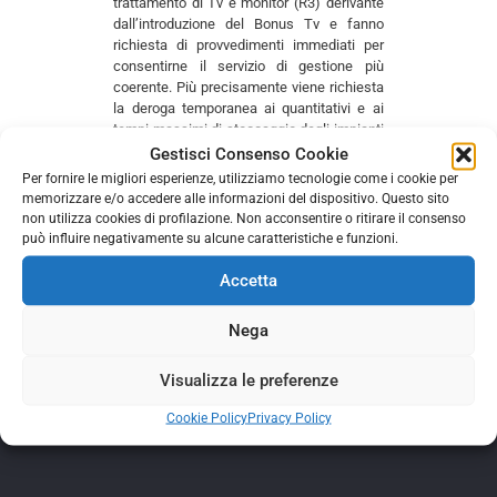
trattamento di Tv e monitor (R3) derivante
dall’introduzione del Bonus Tv e fanno
richiesta di provvedimenti immediati per
consentirne il servizio di gestione più
coerente. Più precisamente viene richiesta
la deroga temporanea ai quantitativi e ai
tempi massimi di stoccaggio degli impianti
di trattamento, dei luoghi di
Gestisci Consenso Cookie
raggruppamento gestiti dalla distribuzione
Per fornire le migliori esperienze, utilizziamo tecnologie come i cookie per
e dei centri di raccolta comunali.
memorizzare e/o accedere alle informazioni del dispositivo. Questo sito
non utilizza cookies di profilazione. Non acconsentire o ritirare il consenso
può influire negativamente su alcune caratteristiche e funzioni.
LEGGI LA LETTERA
Accetta
Comments are closed.
Nega
Visualizza le preferenze
Cookie Policy
Privacy Policy
Copyright © 2017 Assorecuperi