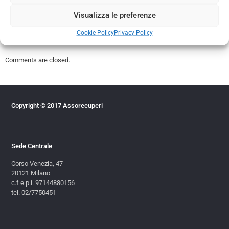
dedicato ai soci Confcommercio Milano.
Visualizza le preferenze
APPROFONDISCI
Cookie Policy
Privacy Policy
Comments are closed.
Copyright © 2017 Assorecuperi
Sede Centrale
Corso Venezia, 47
20121 Milano
c.f e p.i. 97144880156
tel. 02/7750451