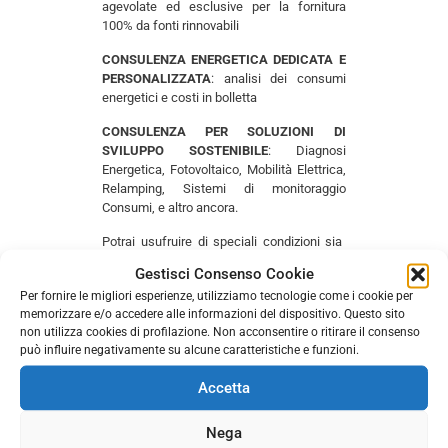
agevolate ed esclusive per la fornitura
100% da fonti rinnovabili
CONSULENZA ENERGETICA DEDICATA E
PERSONALIZZATA
: analisi dei consumi
energetici e costi in bolletta
CONSULENZA PER SOLUZIONI DI
SVILUPPO SOSTENIBILE
: Diagnosi
Energetica, Fotovoltaico, Mobilità Elettrica,
Relamping, Sistemi di monitoraggio
Consumi, e altro ancora.
Potrai usufruire di speciali condizioni sia
per la tua impresa che per la tua
Gestisci Consenso Cookie
abitazione.
Per fornire le migliori esperienze, utilizziamo tecnologie come i cookie per
memorizzare e/o accedere alle informazioni del dispositivo. Questo sito
E se sei un
Socio Fedele da almeno 3 anni
non utilizza cookies di profilazione. Non acconsentire o ritirare il consenso
avrai un
bonus di 50 euro
sulla prima
può influire negativamente su alcune caratteristiche e funzioni.
fattura del periodo contrattuale, per le
forniture dell’attività.
Accetta
Se interessato, invia un’email di richiesta
all’indirizzo
marketing@unione.milano.it
,
Nega
sarai ricontattato dal commerciale
a2a