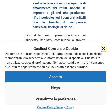
svolge le operazioni di recupero e di
smaltimento dei rifiuti, nonchè le
imprese e gli enti che producono
rifiuti pericolosi ed i consorzi istituiti
con le finalità di recuperare
particolari tipologie di rifiuto”.
Fino al termine di piena operatività del
suddetto Registro, continuano a trovare
applicazione gli adempimenti / obblighi
Gestisci Consenso Cookie
relativi alla gestione dei rifiuti antecedenti
Per fornire le migliori esperienze, utilizziamo tecnologie come i cookie per
alla disciplina SISTRI di cui agli artt. 188,
memorizzare e/o accedere alle informazioni del dispositivo. Questo sito
189, 190 e 193, D.Lgs. n. 152/2006, nel
non utilizza cookies di profilazione. Non acconsentire o ritirare il consenso
testo previgente alle modifiche apportate
può influire negativamente su alcune caratteristiche e funzioni.
dal D.Lgs. n. 205/2010, ossia
presentazione del modello unico di
Accetta
dichiarazione ambientale (c.d. MUD) /
tenuta del registro di carico-scarico /
utilizzo dei formulari di trasporto, anche in
Nega
forma digitale.
Visualizza le preferenze
Sono altresì applicabili le disposizioni in
materia di violazione degli obblighi di
Cookie Policy
Privacy Policy
comunicazione / tenuta dei registri