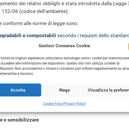
pimento dei relativi obblighi è stata introdotta dalla Legg
. 152/06 (codice dell’ambiente).
e conformi alle norme di legge sono:
egradabili e compostabili
secondo i requisiti dello standa
lizzabili con maniglia
Gestisci Consenso Cookie
esterna
a condizione che rispondano a
 di materia riciclata;
 fornire le migliori esperienze, utilizziamo tecnologie come i cookie per memorizzare
 accedere alle informazioni del dispositivo. Questo sito non utilizza cookies di
ilizzabili con maniglia
interna
a condizione che rispondano a
filazione. Non acconsentire o ritirare il consenso può influire negativamente su alc
 di materia riciclata.
atteristiche e funzioni.
ei sacchetti non corrispondenti alle caratteristiche fissat
Accetta
Nega
Visualizza le prefere
anzioni che partono da un importo minimo di 2.500 euro s
Cookie Policy
Privacy Policy
 e sensibilizzare