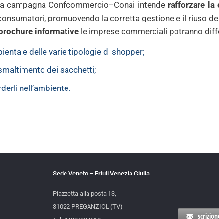
o, la campagna Confcommercio–Conai intende
rafforzare l
consumatori, promuovendo la corretta gestione e il riuso dei
e brochure informative
le imprese commerciali potranno diff
ientale delle varie tipologie di shopper;
e smaltimento dei sacchetti;
derli nell’ambiente.
Sede Veneto – Friuli Venezia Giulia
Piazzetta alla posta 13,
31022 PREGANZIOL (TV)
Iscrizio