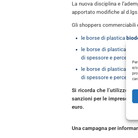
La nuova disciplina e l’adem
apportato modifiche al d.lgs
Gli shoppers commerciabili 
le borse di plastica
biod
le borse di plastica riuti
di spessore e percentuale
Per
e/o
le borse di plastica riut
pro
di spessore e percentuale
car
Si ricorda che l’utilizzo d
sanzioni per le imprese, s
euro.
Una campagna per informare