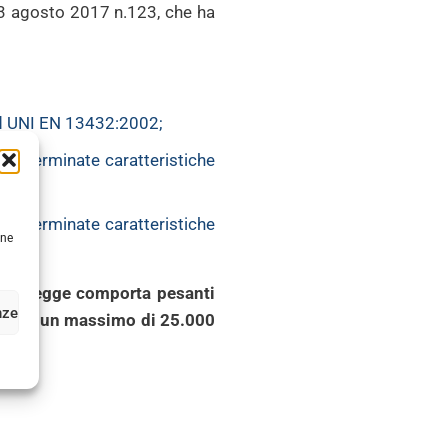
e 3 agosto 2017 n.123, che ha
rd UNI EN 13432:2002;
 determinate caratteristiche
 determinate caratteristiche
une
e per legge comporta pesanti
nze
ino ad un massimo di 25.000