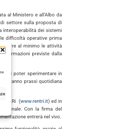
ta al Ministero e all’Albo da
di settore sulla proposta di
a interoperabilità dei sistemi
le difficoltà operative prima
ridurre al minimo le attività
 informazioni previste dalla
une
nale di poter sperimentare in
iventeranno prassi quotidiana
nze
E.N.T.Ri (
www.rentri.it
) ed in
Funzionale. Con la firma del
imentazione entrerà nel vivo.
rime funzionalità, grazie al