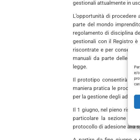
gestionali attualmente in uso
L’opportunità di procedere a
parte del mondo imprenditor
regolamento di disciplina del
gestionali con il Registro è
riscontrate e per consentire
manuali da parte delle impr
legge.
Per
e/o
pro
Il prototipo consentirà alle
car
maniera pratica le procedure
per la gestione degli ademp
Il 1 giugno, nel pieno rispet
particolare la sezione rise
protocollo di adesione alla s
A partire da fine giugno e 