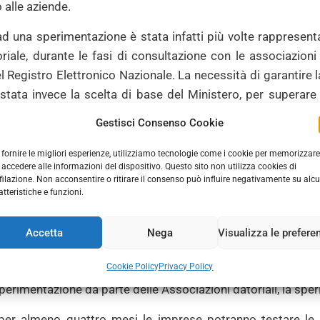
 alle aziende.
d una sperimentazione è stata infatti più volte rappresenta
iale, durante le fasi di consultazione con le associazioni 
 Registro Elettronico Nazionale. La necessità di garantire l
 stata invece la scelta di base del Ministero, per superare 
 la realizzazione degli adempimenti al fine di ottimizzare e 
Gestisci Consenso Cookie
ese, perché saranno i sistemi informativi a comunicare le
 fornire le migliori esperienze, utilizziamo tecnologie come i cookie per memorizzare
 accedere alle informazioni del dispositivo. Questo sito non utilizza cookies di
filazione. Non acconsentire o ritirare il consenso può influire negativamente su alc
 imprese tenute all’iscrizione al Registro Elettronico Nazio
atteristiche e funzioni.
 operative che con l’applicazione della nuova disciplina d
imenti.
Accetta
Nega
Visualizza le prefere
to dei tempi previsti, è stata pubblicata la home page del R.
Cookie Policy
Privacy Policy
rvata al Laboratorio Sperimentale per la Prototipazione 
perimentazione da parte delle Associazioni datoriali, la sper
per almeno quattro mesi le imprese potranno testare le p