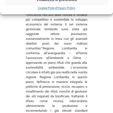
dall’Unione Europea. L’obiettivo sostanziale
della Circular Economy è di ridurre il
Cookie Policy
Privacy Policy
prelievo di risorse naturali, aumentare
l’efficienza nell’uso delle risorse e rendere
più competitivo e sostenibile lo sviluppo
economico del sistema. E nel sistema
gestionale lombardo sono state già
raggiunte ottime prestazioni,
sostanzialmente in linea con gli avanzati
obiettivi posti dai nuovi indirizzi
comunitari.”Regione Lombardia si
conferma all’avanguardia – afferma
l’assessore all’Ambiente e Clima –
approvando un piano rifiuti che guarda alla
sostenibilità ambientale. L’economia
circolare è infatti già una realtà nella nostra
regione. Regione Lombardia, in questo
piano, definisce in maniera integrata le
politiche di prevenzione, riciclo, recupero e
smaltimento dei rifiuti, nonché di gestione
dei siti inquinati da bonificare, trattando il
rifiuto come risorsa, riducendone
ulteriormente la produzione e
incrementando i già elevati standard