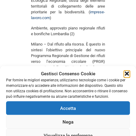
Ecologica Regionale, ossia degli elementi
territoriali di collegamento delle aree
prioritarie per la biodiversità. (
imprese-
lavoro.com
)
Ambiente, approvato piano regionale rifiuti
e bonifiche Lombardia (2)
Milano – Dal rifiuto alla risorsa. È questo in
sintesi l’obiettivo principale del nuovo
Programma Regionale di Gestione dei rifiuti
verso l’economia circolare (PRGR)
approvato dalla Giunta lombarda su
proposta dell’assessore all’Ambiente e
Gestisci Consenso Cookie
Clima. Si configura come uno strumento di
Per fornire le migliori esperienze, utilizziamo tecnologie come i cookie per
programmazione che incrementerà i già
memorizzare e/o accedere alle informazioni del dispositivo. Questo sito
elevati standard qualitativi della raccolta
non utilizza cookies di profilazione. Non acconsentire o ritirare il consenso
differenziata, oltre a orientare in modo
può influire negativamente su alcune caratteristiche e funzioni.
integrato le politiche in materia di
prevenzione, riciclo, recupero, smaltimento
Accetta
rifiuti e gestione siti inquinati da bonificare.
Il piano si basa sulle indicazioni dell’Atto di
Nega
indirizzi approvato dal Consiglio regionale e
sui principi dell’economia circolare dettati
Visualizza le preferenze