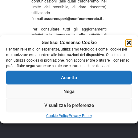
comunicazioni (alle quali cercheremo, nel
limite del possibile, di dare riscontro)
utilizzando
l’email
assorecuperi@confcommercio.it
.
Per consultare tutti gli aggiornamenti
relativi alle imprese e alle attività di
Confcommercio sul nostro territorio, il
Gestisci Consenso Cookie
riferimento principale
Per fornire le migliori esperienze, utilizziamo tecnologie come i cookie per
è
www.confcommerciomilano.it
.
memorizzare e/o accedere alle informazioni del dispositivo. Questo sito
non utilizza cookies di profilazione. Non acconsentire o ritirare il consenso
Vi ricordiamo anche il nostro sito
può influire negativamente su alcune caratteristiche e funzioni.
www.assorecuperi.it
.
Accetta
Comments are closed.
Nega
Visualizza le preferenze
Cookie Policy
Privacy Policy
Copyright © 2017 Assorecuperi