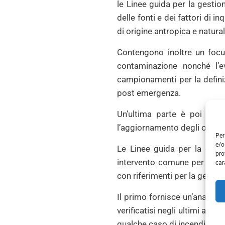
le Linee guida per la gesti
delle fonti e dei fattori di 
di origine antropica e natura
Contengono inoltre un focus
contaminazione nonché l’e
campionamenti per la definiz
post emergenza.
Un’ultima parte è poi mirat
l’aggiornamento degli operat
Per
e/o
Le Linee guida per la gest
pro
intervento comune per le eme
car
con riferimenti per la gestio
Il primo fornisce un’analisi 
verificatisi negli ultimi anni,
qualche caso di incendio in im