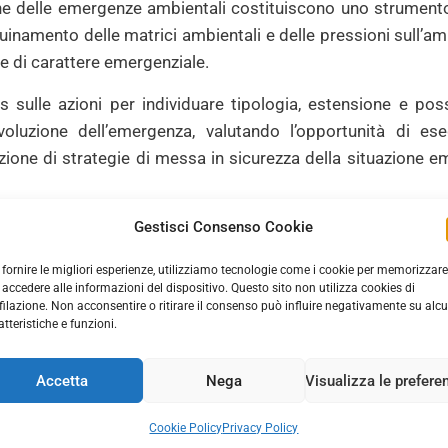
one delle emergenze ambientali costituiscono uno strumento 
inquinamento delle matrici ambientali e delle pressioni sull’
le di carattere emergenziale.
 sulle azioni per individuare tipologia, estensione e possi
voluzione dell’emergenza, valutando l’opportunità di e
ione di strategie di messa in sicurezza della situazione e
a a definire gli aspetti generali della risposta all’emer
Gestisci Consenso Cookie
ori che intervengono e la gestione della comunicazione.
 fornire le migliori esperienze, utilizziamo tecnologie come i cookie per memorizzare
 accedere alle informazioni del dispositivo. Questo sito non utilizza cookies di
ione delle emergenze ambientali causate da incendi forn
filazione. Non acconsentire o ritirare il consenso può influire negativamente su alc
rgenze derivanti dagli incendi, centrato sugli aspetti conn
atteristiche e funzioni.
ne di tutte le fasi, compresa quella post emergenza e sono art
Accetta
Nega
Visualizza le prefere
e un confronto delle modalità di gestione dell’emergenza nei
 con particolare attenzione a quelli relativi a impianti di stoc
Cookie Policy
Privacy Policy
pianti industriali.