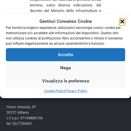
termine, salvo diversa indicazione, dal
decreto del Ministro delle infrastrutture e
dei trasporti 13 marzo 2020, n. 115, per i
Gestisci Consenso Cookie
veicoli sopra richiamati che effettuano
servizi di trasporto internazionale di merci.
Per fornire le migliori esperienze, utilizziamo tecnologie come i cookie per
memorizzare e/o accedere alle informazioni del dispositivo. Questo sito
non utilizza cookies di profilazione. Non acconsentire o ritirare il consenso
può influire negativamente su alcune caratteristiche e funzioni.
Comments are closed.
Accetta
Nega
Copyright © 2017 Assorecuperi
Visualizza le preferenze
Cookie Policy
Privacy Policy
Sede Centrale
Corso Venezia, 47
20121 Milano
c.f e p.i. 97144880156
tel. 02/7750451