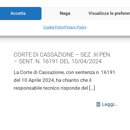
Ambientali ha pubblicato la delibera n. 2 del 28
giugno 2024 – in allegato –
[…]
Accetta
Nega
Visualizza le prefere
Leggi...
Cookie Policy
Privacy Policy
CORTE DI CASSAZIONE – SEZ. III PEN.
– SENT. N. 16191 DEL 10/04/2024
La Corte di Cassazione, con sentenza n. 16191
del 10 Aprile 2024, ha chiarito che il
responsabile tecnico risponde del
[…]
Leggi...