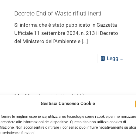
Decreto End of Waste rifiuti inerti
Si informa che è stato pubblicato in Gazzetta
Ufficiale 11 settembre 2024, n. 213 il Decreto
del Ministero dell’Ambiente e
[…]
Leggi...
Modifica termini di validità
dell’accettazione della dichiarazione
Gestisci Consenso Cookie
sostitutiva dell’atto di notorietà resa per
le variazioni della dotazione dei veicoli
 fornire le migliori esperienze, utilizziamo tecnologie come i cookie per memorizzare
 accedere alle informazioni del dispositivo. Questo sito non utilizza cookies di
filazione. Non acconsentire o ritirare il consenso può influire negativamente su alc
Informiamo che, l’Albo Nazionale Gestori
atteristiche e funzioni.