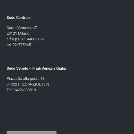
Sede Centrale
Corso Venezia, 47
20121 Milano
c.f e p.i. 97144880156
tel. 02/7750451
Sede Veneto – Friuli Venezia Giulia
Piazzetta alla posta 13,
31022 PREGANZIOL (TV)
Tel. 0422/380518