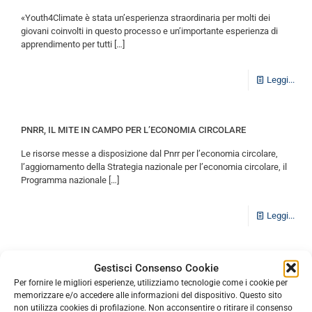
«Youth4Climate è stata un’esperienza straordinaria per molti dei
giovani coinvolti in questo processo e un’importante esperienza di
apprendimento per tutti
[…]
Leggi...
PNRR, IL MITE IN CAMPO PER L’ECONOMIA CIRCOLARE
Le risorse messe a disposizione dal Pnrr per l’economia circolare,
l’aggiornamento della Strategia nazionale per l’economia circolare, il
Programma nazionale
[…]
Leggi...
ANGA: Cancellazione d’ufficio del codice dell’EER 07 02 18 “scarti di
Gestisci Consenso Cookie
gomma”.
Per fornire le migliori esperienze, utilizziamo tecnologie come i cookie per
memorizzare e/o accedere alle informazioni del dispositivo. Questo sito
Con la circolare n°10 del 22 Ottobre 2021, l’Albo Nazionale Gestore
non utilizza cookies di profilazione. Non acconsentire o ritirare il consenso