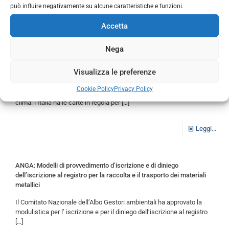
Ambientali ha comunicato che: “Come è noto, la Legge
[…]
può influire negativamente su alcune caratteristiche e funzioni.
Accetta
Leggi...
Nega
Fare dell’Italia una locomotiva europea della green economy: una
Visualizza le preferenze
roadmap al 2030
Cookie Policy
Privacy Policy
Un percorso con obiettivi precisi al 2030 e, soprattutto, una legge sul
clima: l’Italia ha le carte in regola per
[…]
Leggi...
ANGA: Modelli di provvedimento d’iscrizione e di diniego
dell’iscrizione al registro per la raccolta e il trasporto dei materiali
metallici
Il Comitato Nazionale dell’Albo Gestori ambientali ha approvato la
modulistica per l’ iscrizione e per il diniego dell’iscrizione al registro
[…]