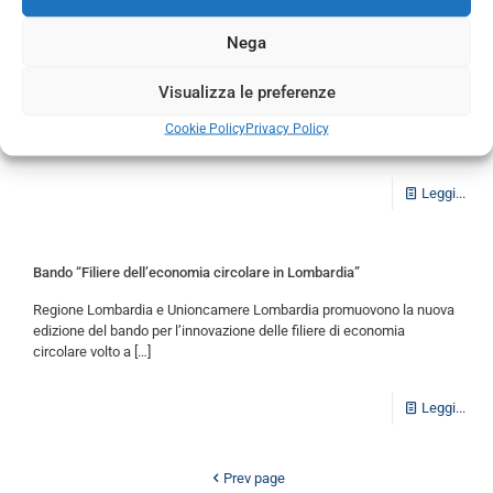
Nega
CONAI: imballaggi riutilizzabili impiegati in circuiti controllati e
monitorati – Modulo di autodichiarazione per esenzione
Visualizza le preferenze
Si ritiene utile informare che, con nota diffusa il 4 maggio u.s., il
Cookie Policy
Privacy Policy
Conai ha ricordato che nella “Guida Conai
[…]
Leggi...
Bando “Filiere dell’economia circolare in Lombardia”
Regione Lombardia e Unioncamere Lombardia promuovono la nuova
edizione del bando per l’innovazione delle filiere di economia
circolare volto a
[…]
Leggi...
Prev page