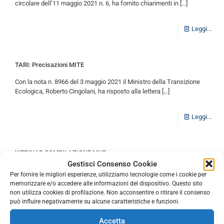
circolare dell’11 maggio 2021 n. 6, ha fornito chiarimenti in
[…]
Leggi...
TARI: Precisazioni MITE
Con la nota n. 8966 del 3 maggio 2021 il Ministro della Transizione
Ecologica, Roberto Cingolani, ha risposto alla lettera
[…]
Leggi...
WEBINAR COMPILAZIONE MUD
Gestisci Consenso Cookie
Informiamo che unioncamere lombardia ha organizzato per il
Per fornire le migliori esperienze, utilizziamo tecnologie come i cookie per
prossimo 24 maggio un webinar gratuito sulla compilazione del
memorizzare e/o accedere alle informazioni del dispositivo. Questo sito
Modello Unico di
[…]
non utilizza cookies di profilazione. Non acconsentire o ritirare il consenso
può influire negativamente su alcune caratteristiche e funzioni.
Leggi...
Accetta